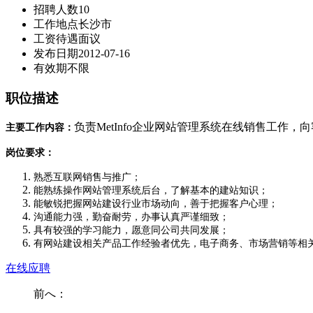
招聘人数
10
工作地点
长沙市
工资待遇
面议
发布日期
2012-07-16
有效期
不限
职位描述
负责MetInfo企业网站管理系统在线销售工作
主要工作内容：
岗位要求：
熟悉互联网销售与推广；
能熟练操作网站管理系统后台，了解基本的建站知识；
能敏锐把握网站建设行业市场动向，善于把握客户心理；
沟通能力强，勤奋耐劳，办事认真严谨细致；
具有较强的学习能力，愿意同公司共同发展；
有网站建设相关产品工作经验者优先，电子商务、市场营销等相
在线应聘
前へ：