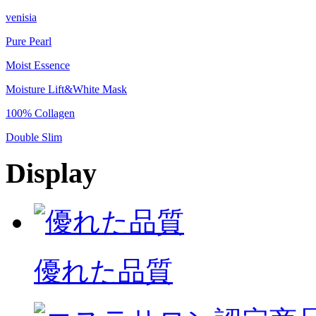
venisia
Pure Pearl
Moist Essence
Moisture Lift&White Mask
100% Collagen
Double Slim
Display
優れた品質