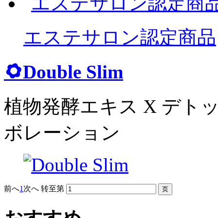
エステサロン認定商品
Double Slim
植物発酵エキス X デ
ボレーション
前へ
1
次へ
转至第