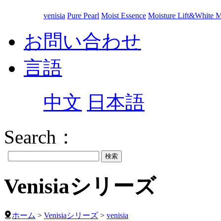
venisia
Pure Pearl
Moist Essence
Moisture Lift&White 
お問い合わせ
言語
中文
日本語
Search：
Venisiaシリーズ
ホーム
>
Venisiaシリーズ
>
venisia