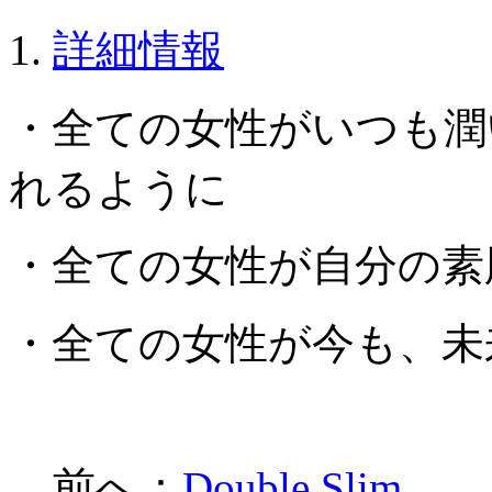
詳細情報
・全ての女性がいつも潤
れるように
・全ての女性が自分の素
・全ての女性が今も、未
前へ：
Double Slim