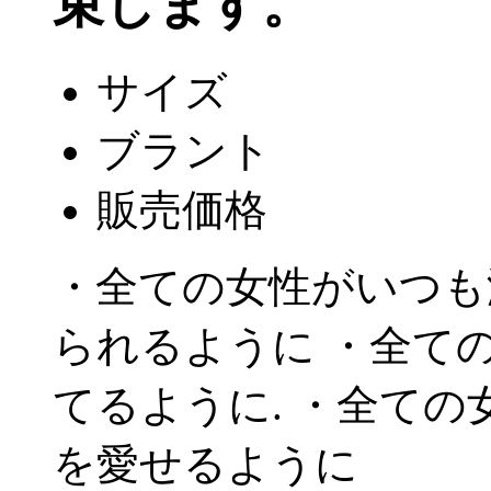
束します。
サイズ
ブラント
販売価格
・全ての女性がいつも
られるように ・全て
てるように. ・全て
を愛せるように