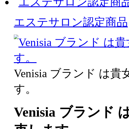
エステサロン認定商品
Venisia ブランド
す。
Venisia ブラ